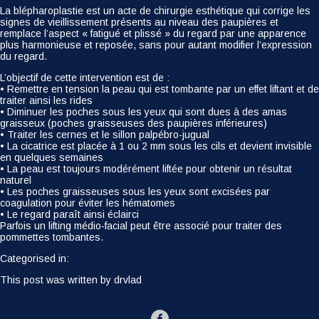
La blépharoplastie est un acte de chirurgie esthétique qui corrige les
signes de vieillissement présents au niveau des paupières et
remplace l’aspect « fatigué et plissé » du regard par une apparence
plus harmonieuse et reposée, sans pour autant modifier l’expression
du regard.
L’objectif de cette intervention est de :
• Remettre en tension la peau qui est tombante par un effet liftant et de
traiter ainsi les rides
• Diminuer les poches sous les yeux qui sont dues à des amas
graisseux (poches graisseuses des paupières inférieures)
• Traiter les cernes et le sillon palpébro-jugual
• La cicatrice est placée à 1 ou 2 mm sous les cils et devient invisible
en quelques semaines
• La peau est toujours modérément liftée pour obtenir un résultat
naturel
• Les poches graisseuses sous les yeux sont excisées par
coagulation pour éviter les hématomes
• Le regard paraît ainsi éclairci
Parfois un lifting médio-facial peut être associé pour traiter des
pommettes tombantes.
Categorised in:
This post was written by drvlad