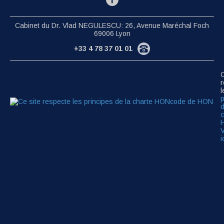
Cabinet du Dr. Vlad NEGULESCU: 26, Avenue Maréchal Foch
69006 Lyon
+33 4 78 37 01 01
C
r
l
p
d
c
V
i