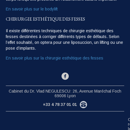
En savoir plus sur le bodylift
CHIRURGIE ESTHÉTIQUE DES FESSES
Il existe différentes techniques de chirurgie esthétique des
fesses destinées à corriger différents types de défauts. Selon
l’effet souhaité, on optera pour une liposuccion, un lifting ou une
pose d’implants.
En savoir plus sur la chirurgie esthétique des fesses
Cabinet du Dr. Vlad NEGULESCU: 26, Avenue Maréchal Foch
69006 Lyon
+33 4 78 37 01 01
C
r
l