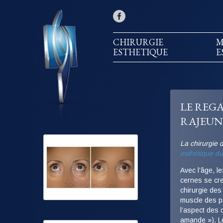
CHIRURGIE
M
ESTHETIQUE
E
LE REGA
RAJEUN
La chirurgie 
esthétique du
Avec l’âge, l
cernes se creu
chirurgie des
muscle des pa
l’aspect des 
amande »). 