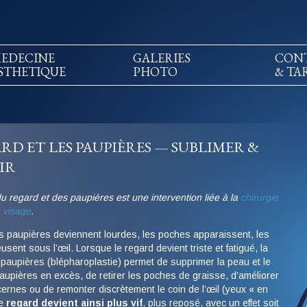
EDECINE
GALERIES
CON
STHETIQUE
PHOTO
& TA
RD ET LES PAUPIÈRES — SUBLIMER &
IR
du regard et des paupières est une intervention liée à la
chirurgie
 visage
.
es paupières deviennent lourdes, les poches apparaissent, les
sent sous l’œil. Lorsque le regard devient triste et fatigué, la
 paupières (blépharoplastie) permet de supprimer la peau et le
upières en excès, de retirer les poches de graisse, d’améliorer
cernes ou de remonter discrètement le coin de l’œil (yeux « en
Le
regard devient ainsi plus vif
, plus reposé, avec un effet soit