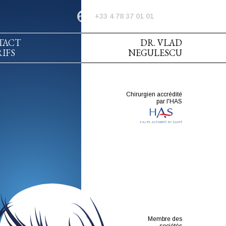
+33 4 78 37 01 01
TACT
DR. VLAD
RIFS
NEGULESCU
Chirurgien accrédité
par l'HAS
Membre des