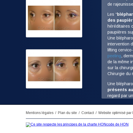
de rajeunisse
Les “
bléphar
des paupiè
héréditaires 
paupières sup
Une blépharop
intervention d
lifting cervic
peeling
, derm
de la même in
sur la chirur
Chirurgie du 
Une blépharo
présents au
regard par u
Les disgrâce
Mentions légales
Plan du site
Contact
Website optimisé par
Paupiè
formant
Paupièr