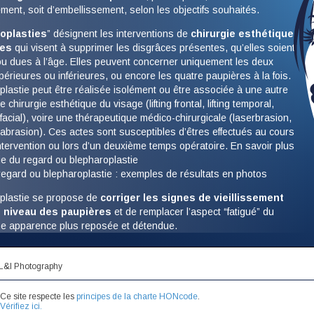
ment, soit d’embellissement, selon les objectifs souhaités.
oplasties
” désignent les interventions de
chirurgie esthétique
res
qui visent à supprimer les disgrâces présentes, qu’elles soient
ou dues à l’âge. Elles peuvent concerner uniquement les deux
érieures ou inférieures, ou encore les quatre paupières à la fois.
lastie peut être réalisée isolément ou être associée à une autre
e chirurgie esthétique du visage (lifting frontal, lifting temporal,
o-facial), voire une thérapeutique médico-chirurgicale (laserbrasion,
abrasion). Ces actes sont susceptibles d’êtres effectués au cours
tervention ou lors d’un deuxième temps opératoire. En savoir plus
gie du regard ou blepharoplastie
regard ou blepharoplastie : exemples de résultats en photos
plastie se propose de
corriger les signes de vieillissement
 niveau des paupières
et de remplacer l’aspect “fatigué” du
ne apparence plus reposée et détendue.
s les plus communément en cause sont les suivantes :
 L&I Photography
res supérieures lourdes et tombantes, avec excès de peau
 un repli plus ou moins marqué,
Ce site respecte les
principes de la charte HONcode
.
es inférieures affaissées et flétries avec petites rides horizontales
Vérifiez ici.