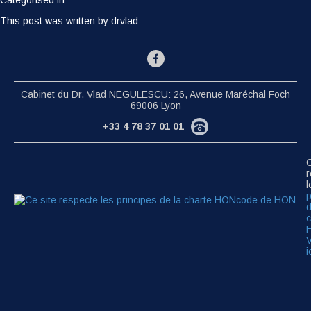
This post was written by drvlad
Cabinet du Dr. Vlad NEGULESCU: 26, Avenue Maréchal Foch
69006 Lyon
+33 4 78 37 01 01
C
r
l
p
d
c
V
i